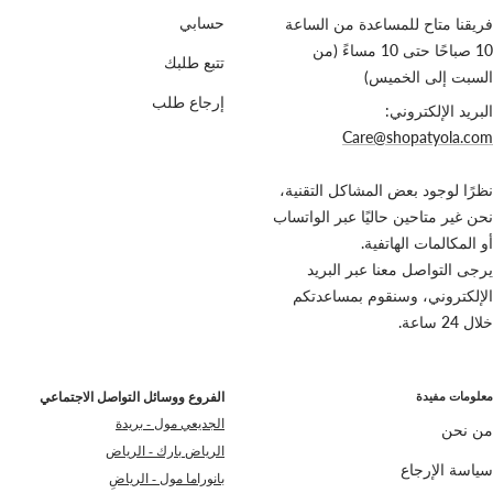
ð
فريقنا متاح للمساعدة من الساعة
حسابي
10 صباحًا حتى 10 مساءً (من
تتبع طلبك
السبت إلى الخميس)
إرجاع طلب
البريد الإلكتروني:
Care@shopatyola.com
نظرًا لوجود بعض المشاكل التقنية،
نحن غير متاحين حاليًا عبر الواتساب
أو المكالمات الهاتفية.
يرجى التواصل معنا عبر البريد
الإلكتروني، وسنقوم بمساعدتكم
خلال 24 ساعة.
معلومات مفيدة
الفروع ووسائل التواصل الاجتماعي
الجديعي مول - بريدة
من نحن
الرياض بارك - الرياض
سياسة الإرجاع
بانوراما مول - الرياضِ