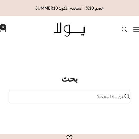
خطي
خصم 10% - استخدم الكود: SUMMER10
لى
حتوي
Yola
0
لتنقل
بحث