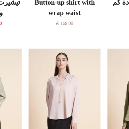
ة كم
Button-up shirt with
تيشيرت
wrap waist
ور
السعر
ال
00
169.00
المخفَّض
ال