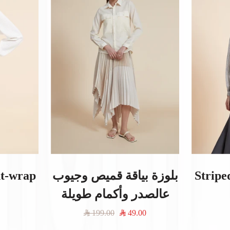
Stripe
بلوزة بياقة قميص وجيوب
nt-wrap
عالصدر وأكمام طويلة
السعر
السعر
199.00
49.00
المخفَّض
العادي