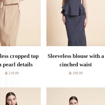
ð
less cropped top
Sleeveless blouse with a
h pearl details
cinched waist
السعر
السعر
219.00
189.00
المخفَّض
المخفَّض