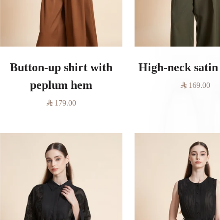
Button-up shirt with
High-neck satin
peplum hem
السعر
169.00
المخفَّض
السعر
179.00
المخفَّض