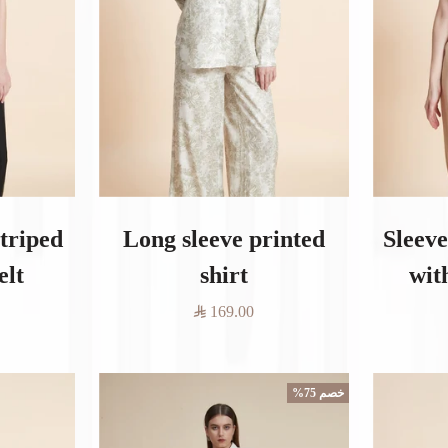
striped
Long sleeve printed
Sleeve
elt
shirt
wit
السعر
169.00
المخفَّض
خصم 75%