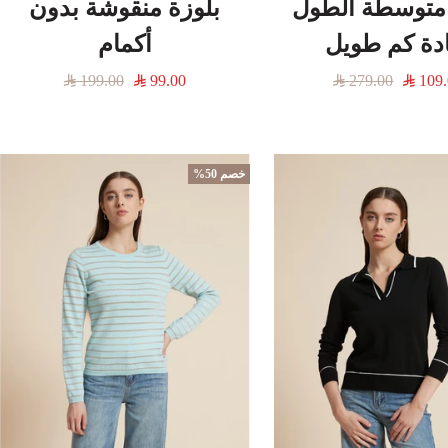
 متوسطة الطول
بلوزة منقوشة بدون
دة كم طويل
أكمام
عر
السعر
السعر
السعر
199.00
99.00
279.00
109
خفَّض
العادي
المخفَّض
العادي
خصم 50%