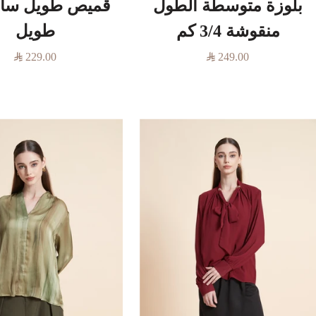
بلوزة متوسطة الطول
قميص طويل ساد
منقوشة 3/4 كم
طويل
السعر
السعر
229.00
249.00
المخفَّض
المخفَّض