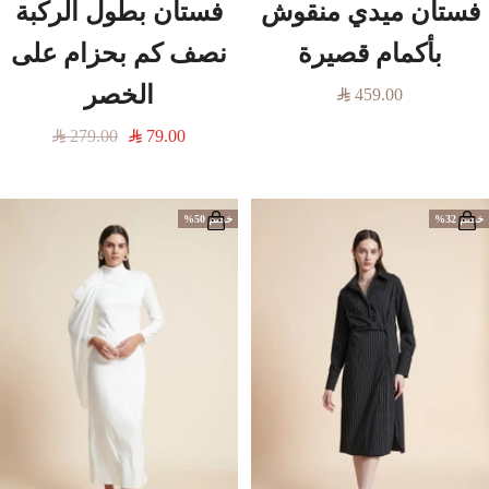
فستان ميدي منقوش
فستان بطول الركبة
بأكمام قصيرة
نصف كم بحزام على
الخصر
السعر
459.00
المخفَّض
السعر
السعر
279.00
79.00
المخفَّض
العادي
خصم 32%
خصم 50%