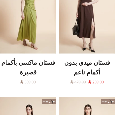
فستان ميدي بدون
فستان ماكسي بأكمام
أكمام ناعم
قصيرة
السعر
السعر
السعر
359.00
479.00
239.00
المخفَّض
العادي
المخفَّض
خصم 64%
خصم 69%