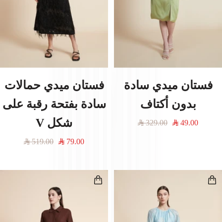
فستان ميدي سادة
فستان ميدي حمالات
بدون أكتاف
سادة بفتحة رقبة على
شكل V
السعر
السعر
329.00
49.00
المخفَّض
العادي
السعر
السعر
519.00
79.00
المخفَّض
العادي