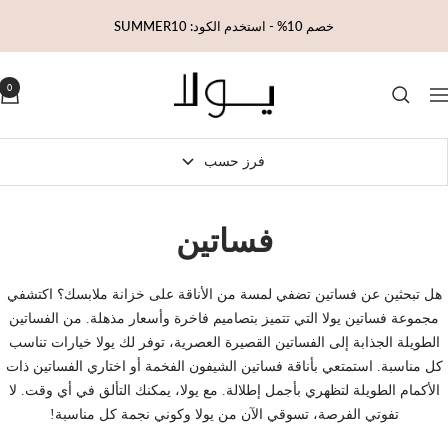
خطي
خصم 10% - استخدم الكود: SUMMER10
لى
حتوي
Yola
0
لتنقل
فرز حسب
فساتين
هل تبحثين عن فساتين تضفي لمسة من الأناقة على خزانة ملابسك؟ اكتشفي
مجموعة فساتين يولا التي تتميز بتصاميم فاخرة وأسعار مذهلة. من الفساتين
الطويلة الجذابة إلى الفساتين القصيرة العصرية، توفر لك يولا خيارات تناسب
كل مناسبة. استمتعي بأناقة فساتين الشيفون الفخمة أو اختاري الفساتين ذات
الأكمام الطويلة لتظهري بأجمل إطلالة. مع يولا، يمكنك التألق في أي وقت. لا
تفوتي الفرصة، تسوقي الآن من يولا وكوني نجمة كل مناسبة!