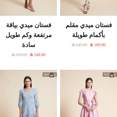
فستان ميدي مقلم
فستان ميدي بياقة
بأكمام طويلة
مرتفعة وكم طويل
سادة
السعر
السعر
249.00
169.00
المخفَّض
العادي
السعر
السعر
299.00
149.00
المخفَّض
العادي
خصم 73%
خصم 57%