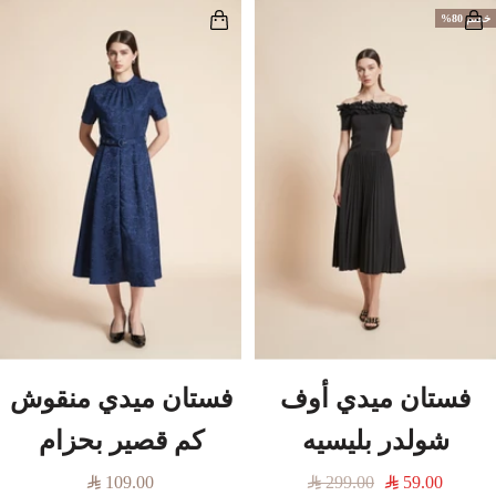
خصم 80%
فستان ميدي أوف
فستان ميدي منقوش
شولدر بليسيه
كم قصير بحزام
السعر
السعر
السعر
109.00
299.00
59.00