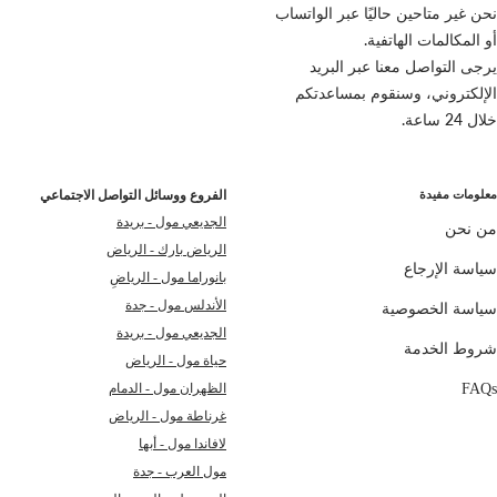
نحن غير متاحين حاليًا عبر الواتساب
أو المكالمات الهاتفية.
يرجى التواصل معنا عبر البريد
الإلكتروني، وسنقوم بمساعدتكم
خلال 24 ساعة.
معلومات مفيدة
الفروع ووسائل التواصل الاجتماعي
الجديعي مول - بريدة
من نحن
الرياض بارك - الرياض
سياسة الإرجاع
بانوراما مول - الرياضِ
الأندلس مول - جدة
سياسة الخصوصية
الجديعي مول - بريدة
شروط الخدمة
حياة مول - الرياض
FAQs
الظهران مول - الدمام
غرناطة مول - الرياض
لافاندا مول - أبها
مول العرب - جدة