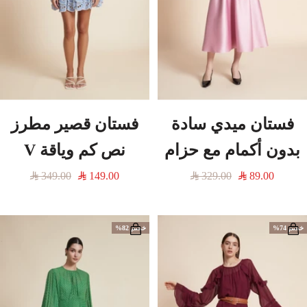
فستان ميدي سادة
فستان قصير مطرز
بدون أكمام مع حزام
نص كم وياقة V
السعر
السعر
السعر
السعر
349.00
149.00
329.00
89.00
المخفَّض
العادي
المخفَّض
العادي
خصم 74%
خصم 82%