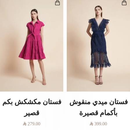
فستان ميدي منقوش
فستان مكشكش بكم
بأكمام قصيرة
قصير
السعر
السعر
279.00
399.00