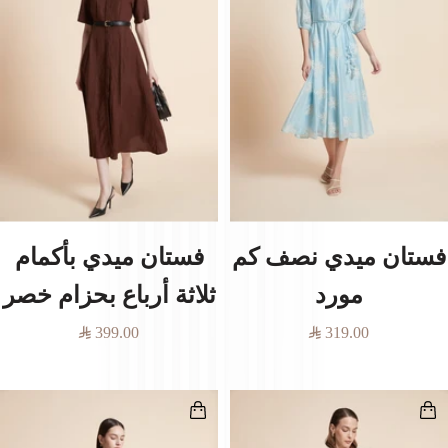
فستان ميدي نصف كم
فستان ميدي بأكمام
مورد
ثلاثة أرباع بحزام خصر
السعر
السعر
399.00
319.00
المخفَّض
المخفَّض