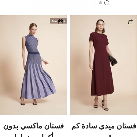
المخفَّض
المخفَّض
ك
أ
ح
ب
ل
ي
خصم 52%
ي
ض
فستان ميدي سادة كم
فستان ماكسي بدون