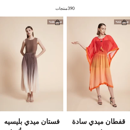
390منتجات
خصم 61%
خصم 66%
قفطان ميدي سادة
فستان ميدي بليسيه