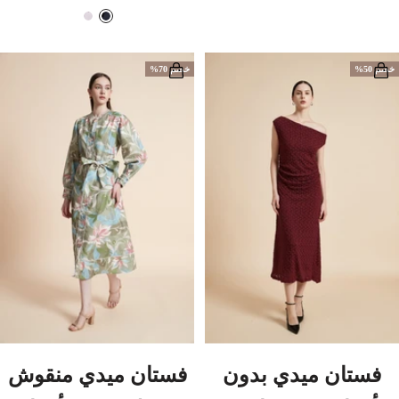
المخفَّض
العادي
المخفَّض
أ
و
ز
ر
ر
د
خصم 50%
خصم 70%
ق
ي
ك
ح
ل
ي
فستان ميدي بدون
فستان ميدي منقوش