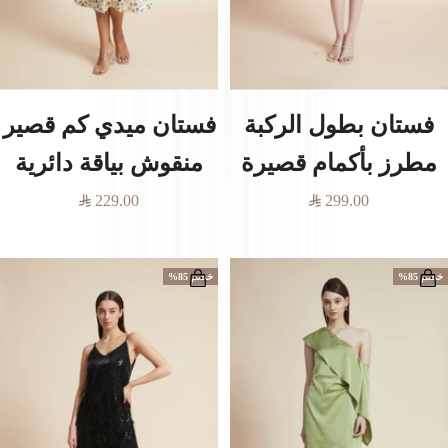
ð
فستان بطول الركبة
فستان ميدي كم قصير
مطرز بأكمام قصيرة
منقوش بياقة دائرية
السعر
السعر
229.00
299.00
المخفَّض
المخفَّض
خصم 85%
خصم 85%