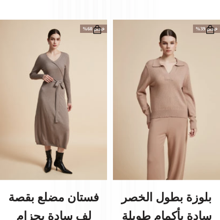
المخفَّض
العادي
المخفَّض
العادي
خصم 39%
خصم 60%
بلوزة بطول الخصر
فستان مضلع بقصة
سادة بأكمام طويلة
لف سادة بحزام