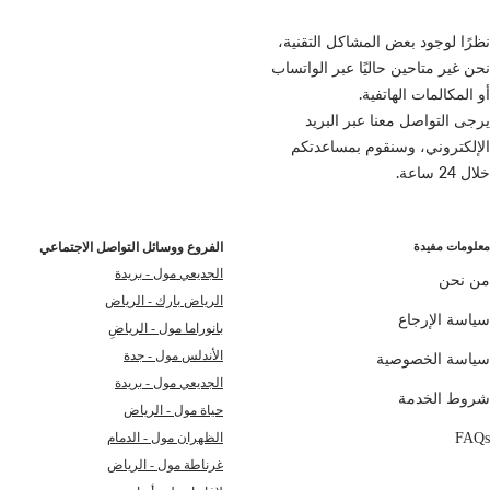
نظرًا لوجود بعض المشاكل التقنية،
نحن غير متاحين حاليًا عبر الواتساب
أو المكالمات الهاتفية.
يرجى التواصل معنا عبر البريد
الإلكتروني، وسنقوم بمساعدتكم
خلال 24 ساعة.
معلومات مفيدة
الفروع ووسائل التواصل الاجتماعي
الجديعي مول - بريدة
من نحن
الرياض بارك - الرياض
سياسة الإرجاع
بانوراما مول - الرياضِ
الأندلس مول - جدة
سياسة الخصوصية
الجديعي مول - بريدة
شروط الخدمة
حياة مول - الرياض
FAQs
الظهران مول - الدمام
غرناطة مول - الرياض