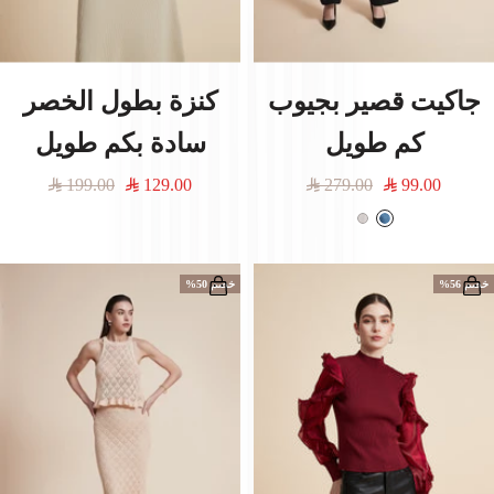
جاكيت قصير بجيوب
كنزة بطول الخصر
كم طويل
سادة بكم طويل
السعر
السعر
السعر
السعر
199.00
129.00
279.00
99.00
المخفَّض
العادي
المخفَّض
العادي
أ
أ
ز
ب
ر
ي
خصم 56%
خصم 50%
ق
ض
م
غ
س
و
ل