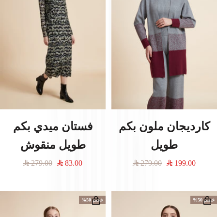
ð
كارديجان ملون بكم
فستان ميدي بكم
طويل
طويل منقوش
السعر
السعر
السعر
السعر
279.00
83.00
279.00
199.00
المخفَّض
العادي
المخفَّض
العادي
خصم 50%
خصم 50%