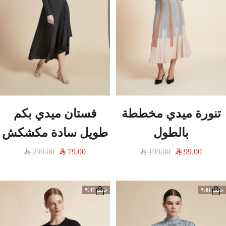
تنورة ميدي مخططة
فستان ميدي بكم
بالطول
طويل سادة مكشكش
السعر
السعر
السعر
السعر
299.00
79.00
199.00
99.00
المخفَّض
العادي
المخفَّض
العادي
خصم 81%
خصم 47%