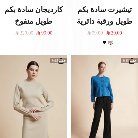
تيشيرت سادة بكم
كارديجان سادة بكم
طويل ورقبة دائرية
طويل منفوخ
السعر
السعر
السعر
السعر
229.00
99.00
99.00
29.00
المخفَّض
العادي
المخفَّض
العادي
ب
أ
O
ي
س
f
ج
و
f
خصم 65%
خصم 35%
د
W
h
i
t
e