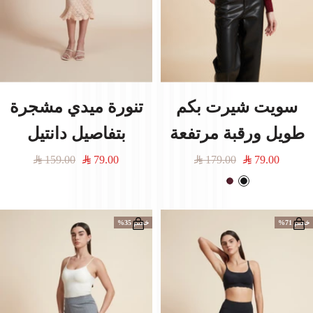
سويت شيرت بكم
تنورة ميدي مشجرة
طويل ورقبة مرتفعة
بتفاصيل دانتيل
السعر
السعر
السعر
السعر
159.00
79.00
179.00
79.00
المخفَّض
العادي
المخفَّض
العادي
أ
ب
س
و
و
ر
خصم 71%
خصم 35%
د
غ
ن
د
ي