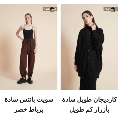
خصم 69%
خصم 40%
كارديجان طويل سادة
سويت بانتس سادة
بأزرار كم طويل
برباط خصر