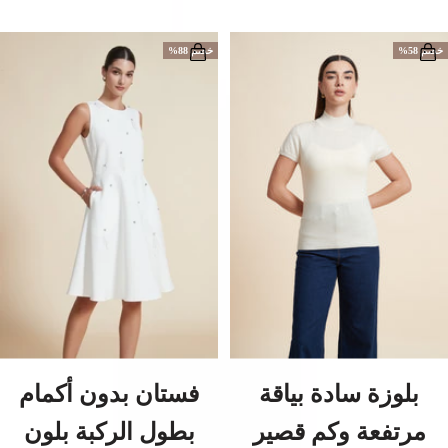
ي
س
ن
م
ج
و
ي
ا
خصم 58%
خصم 88%
د
د
ي
بلوزة سادة بياقة
فستان بدون أكمام
مرتفعة وكم قصير
بطول الركبة بلون