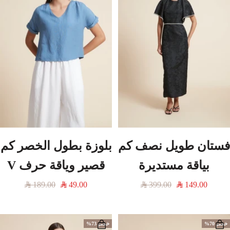
فستان طويل نصف كم
بلوزة بطول الخصر كم
بياقة مستديرة
قصير وياقة حرف V
السعر
السعر
السعر
السعر
189.00
49.00
399.00
149.00
المخفَّض
العادي
المخفَّض
العادي
خصم 70%
خصم 73%