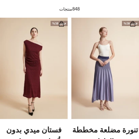
848منتجات
خصم 50%
خصم 50%
تنورة مضلعة مخططة
فستان ميدي بدون