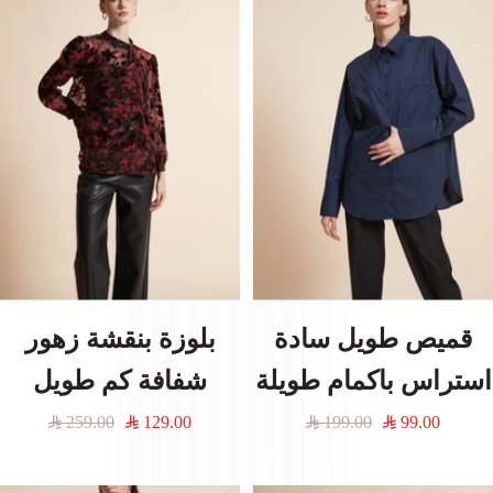
قميص طويل سادة
بلوزة بنقشة زهور
استراس باكمام طويلة
شفافة كم طويل
السعر
السعر
السعر
السعر
259.00
129.00
199.00
99.00
المخفَّض
العادي
المخفَّض
العادي