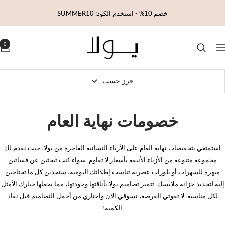
خطي
خصم 10% - استخدم الكود: SUMMER10
لى
حتوي
Yola
0
لتنقل
فرز حسب
خصومات نهاية العام
استمتعي بتخفيضات نهاية العام على الأزياء النسائية الفاخرة من يولا، حيث نقدم لك
مجموعة متنوعة من الأزياء الأنيقة بأسعار لا تقاوم. سواء كنت تبحثين عن فساتين
مبهرة للسهرات أو بلوزات عصرية تناسب إطلالتك اليومية، ستجدين كل ما تحتاجين
إليه لتجديد خزانة ملابسك. تتميز تصاميم يولا بأناقتها وجودتها، مما يجعلها خيارك الأمثل
لكل مناسبة. لا تفوتي الفرصة، تسوقي الآن واختاري من أجمل التصاميم قبل نفاد
الكمية!