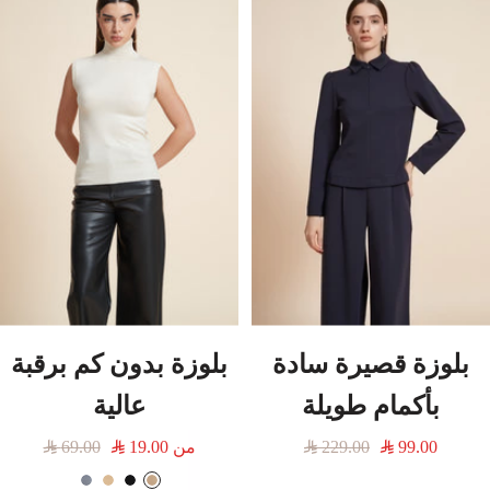
د
بلوزة قصيرة سادة
بلوزة بدون كم برقبة
بأكمام طويلة
عالية
السعر
السعر
من
السعر
السعر
69.00
19.00
229.00
99.00
المخفَّض
العادي
المخفَّض
العادي
ب
أ
ب
ر