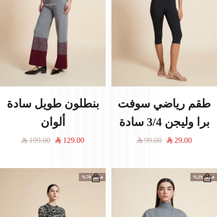
طقم رياضي سوفت
بنطلون طويل سادة
برا وليجن 3/4 سادة
ألوان
السعر
السعر
السعر
السعر
199.00
129.00
99.00
29.00
المخفَّض
العادي
المخفَّض
العادي
خصم 29%
خصم 70%