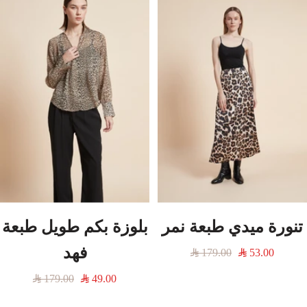
تنورة ميدي طبعة نمر
بلوزة بكم طويل طبعة
فهد
السعر
السعر
179.00
53.00
المخفَّض
العادي
السعر
السعر
179.00
49.00
المخفَّض
العادي