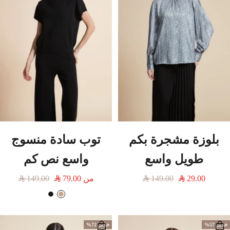
بلوزة مشجرة بكم
توب سادة منسوج
طويل واسع
واسع نص كم
السعر
السعر
من
السعر
السعر
149.00
79.00
149.00
29.00
المخفَّض
العادي
المخفَّض
العادي
ب
أ
ي
س
ج
و
خصم 57%
خصم 72%