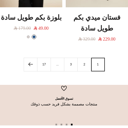
فستان ميدي بكم
بلوزة بكم طويل سادة
طويل سادة
السعر
السعر
179.00
49.00
المخفَّض
العادي
السعر
السعر
229.00
329.00
أ
أ
المخفَّض
العادي
ز
ب
ر
ي
ق
ض
17
…
3
2
1
تسوق الأفضل
منتجات مصممة بشكل فريد حسب ذوقك
اذهب
اذهب
اذهب
اذهب